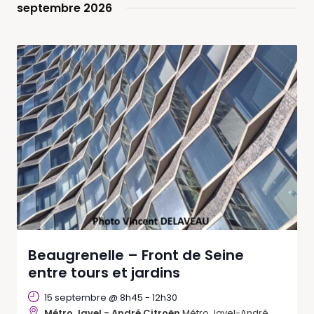
Views
septembre 2026
Navigation
Beaugrenelle – Front de Seine
entre tours et jardins
15 septembre @ 8h45
-
12h30
Métro Javel - André Citroën
Métro Javel-André