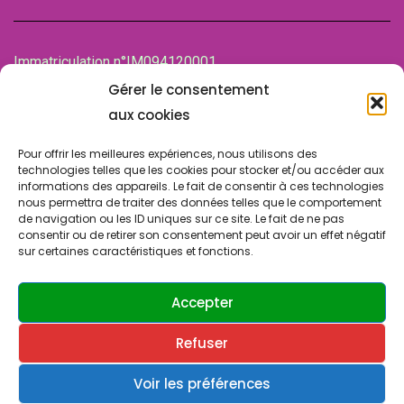
Immatriculation n°IM094120001
de la Chambre des associations (CDA)
Gérer le consentement
94100 SAINT-MAUR-DES-FOSSES
aux cookies
Pour offrir les meilleures expériences, nous utilisons des
technologies telles que les cookies pour stocker et/ou accéder aux
informations des appareils. Le fait de consentir à ces technologies
nous permettra de traiter des données telles que le comportement
de navigation ou les ID uniques sur ce site. Le fait de ne pas
consentir ou de retirer son consentement peut avoir un effet négatif
sur certaines caractéristiques et fonctions.
© Copyright 2024 SLA SUCY. Tous droits réservés.
Design & Développement par
ATRINIS
(France)
Accepter
Refuser
Contactez-nous
Politique de confidentialité
Cookies & vie privée
Voir les préférences