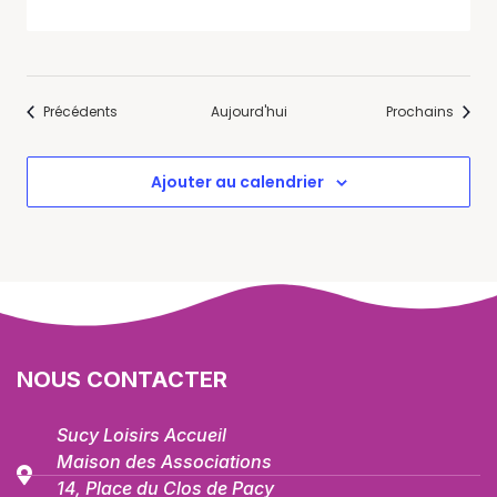
Évènements
Évène
Précédents
Aujourd'hui
Prochains
Ajouter au calendrier
NOUS CONTACTER
Sucy Loisirs Accueil
Maison des Associations
14, Place du Clos de Pacy