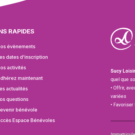
ENS RAPIDES
os évènements
es dates d'inscription
os activités
Sucy Loisi
dhérez maintenant
quel que so
• Offrir, av
es actualités
variées
os questions
• Favoriser
evenir bénévole
ccès Espace Bénévoles
Immatricul