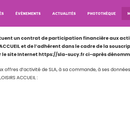
S GÉNÉRALES DE SOUSCRIPTIO
ÉS
ÉVÈNEMENTS
ACTUALITÉS
PHOTOTHÈQUE
M
ACCUEIL
|
CONDITIONS GÉNÉRALES DE SOUSCRIPTION EN LIGNE
tuent un contrat de participation financière aux act
ACCUEIL et de l’adhérent dans le cadre de la souscrip
le site Internet https://sla-sucy.fr ci-après dénommé
x offres d’activité de SLA, à sa commande, à ses données 
LOISIRS ACCUEIL :