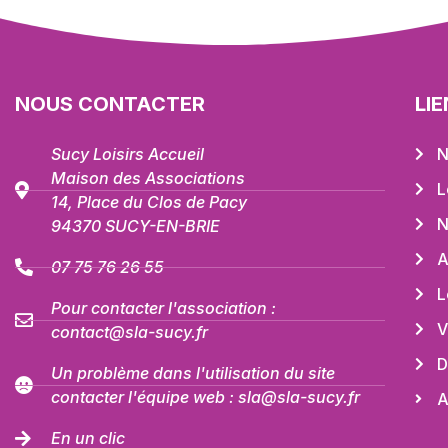
NOUS CONTACTER
LI
Sucy Loisirs Accueil
N
Maison des Associations
L
14, Place du Clos de Pacy
N
94370 SUCY-EN-BRIE
A
07 75 76 26 55
L
Pour contacter l'association :
V
contact@sla-sucy.fr
D
Un problème dans l'utilisation du site
contacter l'équipe web : sla@sla-sucy.fr
A
En un clic