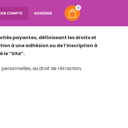
0
N EN LIGNE
ON COMPTE
ADHÉRER
ivités payantes,
définissant les droits et
tion à une adhésion ou de l’inscription à
 le “Site”.
personnelles, au droit de rétraction,