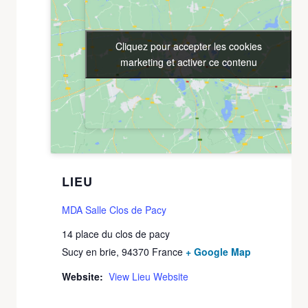
Cliquez pour accepter les cookies
Cliquez pour accepter les cookies
marketing et activer ce contenu
marketing et activer ce contenu
LIEU
MDA Salle Clos de Pacy
14 place du clos de pacy
Sucy en brie
,
94370
France
+ Google Map
Website:
View Lieu Website