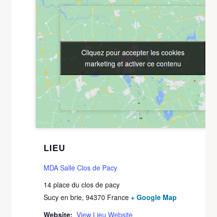
Cliquez pour accepter les cookies
Cliquez pour accepter les cookies
marketing et activer ce contenu
marketing et activer ce contenu
LIEU
MDA Salle Clos de Pacy
14 place du clos de pacy
Sucy en brie
,
94370
France
+ Google Map
Website:
View Lieu Website