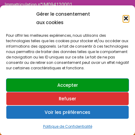
Immatriculation n°IM094120001
de la Chambre des associations (CDA)
Gérer le consentement
94100 SAINT-MAUR-DES-FOSSES
aux cookies
Pour offrir les meilleures expériences, nous utilisons des
technologies telles que les cookies pour stocker et/ou accéder aux
informations des appareils. Le fait de consentir à ces technologies
nous permettra de traiter des données telles que le comportement
de navigation ou les ID uniques sur ce site. Le fait de ne pas
consentir ou de retirer son consentement peut avoir un effet négatif
sur certaines caractéristiques et fonctions.
© Copyright 2024 SLA SUCY. Tous droits réservés.
Design & Développement par
ATRINIS
(France)
Accepter
Refuser
Contactez-nous
Politique de confidentialité
Cookies & vie privée
Voir les préférences
0
Politique de Confidentialité