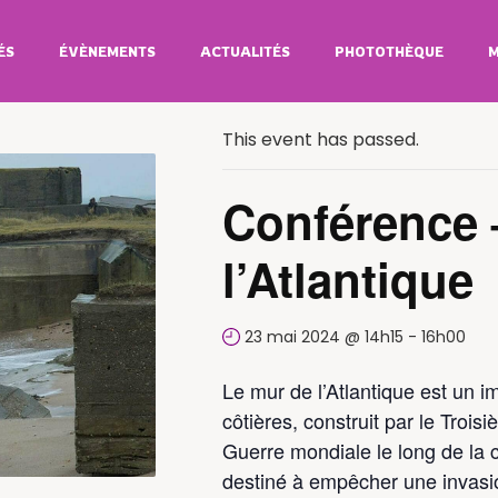
ÉS
ÉVÈNEMENTS
ACTUALITÉS
PHOTOTHÈQUE
M
All Évènements
This event has passed.
Conférence 
l’Atlantique
23 mai 2024 @ 14h15
-
16h00
Le mur de l’Atlantique est un i
côtières, construit par le Tro
Guerre mondiale le long de la c
destiné à empêcher une invasio