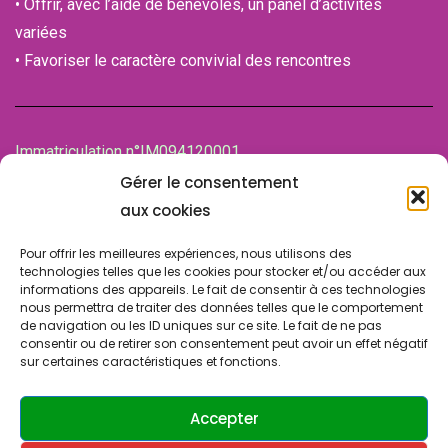
• Offrir, avec l’aide de bénévoles, un panel d’activités
variées
• Favoriser le caractère convivial des rencontres
Immatriculation n°IM094120001
de la Chambre des associations (CDA)
Gérer le consentement
94100 SAINT-MAUR-DES-FOSSES
aux cookies
Pour offrir les meilleures expériences, nous utilisons des
technologies telles que les cookies pour stocker et/ou accéder aux
informations des appareils. Le fait de consentir à ces technologies
nous permettra de traiter des données telles que le comportement
de navigation ou les ID uniques sur ce site. Le fait de ne pas
consentir ou de retirer son consentement peut avoir un effet négatif
sur certaines caractéristiques et fonctions.
© Copyright 2024 SLA SUCY. Tous droits réservés.
Design & Développement par
ATRINIS
(France)
Accepter