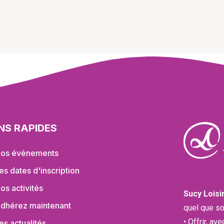
ENS RAPIDES
os évènements
es dates d'inscription
os activités
Sucy Loisi
dhérez maintenant
quel que so
• Offrir, av
es actualités