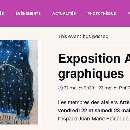
ÉS
ÉVÈNEMENTS
ACTUALITÉS
PHOTOTHÈQUE
M
All Évènements
This event has passed.
Exposition 
graphiques
22 mai @ 9h30
-
23 mai @ 17h0
Les membres des ateliers
Arts
vendredi 22 et samedi 23 ma
l’espace Jean-Marie Poirier de