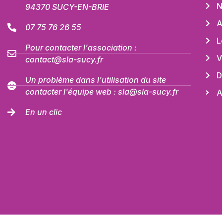
N
94370 SUCY-EN-BRIE
A
07 75 76 26 55
L
Pour contacter l'association :
V
contact@sla-sucy.fr
D
Un problème dans l'utilisation du site
contacter l'équipe web : sla@sla-sucy.fr
A
En un clic