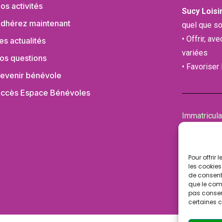
os activités
Sucy Loisi
dhérez maintenant
quel que so
• Offrir, av
es actualités
variées
os questions
• Favoriser
evenir bénévole
ccès Espace Bénévoles
Immatricul
de la Cham
94100 SAI
Pour offrir
les cookies
de consenti
que le comp
pas consent
certaines c