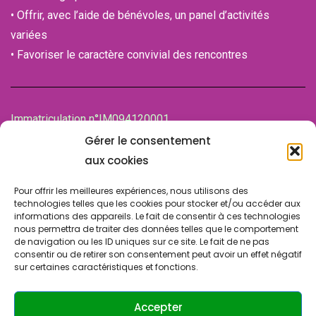
• Offrir, avec l’aide de bénévoles, un panel d’activités
variées
• Favoriser le caractère convivial des rencontres
Immatriculation n°IM094120001
de la Chambre des associations (CDA)
Gérer le consentement
94100 SAINT-MAUR-DES-FOSSES
aux cookies
Pour offrir les meilleures expériences, nous utilisons des
technologies telles que les cookies pour stocker et/ou accéder aux
informations des appareils. Le fait de consentir à ces technologies
nous permettra de traiter des données telles que le comportement
de navigation ou les ID uniques sur ce site. Le fait de ne pas
consentir ou de retirer son consentement peut avoir un effet négatif
sur certaines caractéristiques et fonctions.
© Copyright 2024 SLA SUCY. Tous droits réservés.
Design & Développement par
ATRINIS
(France)
Accepter