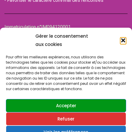
• Favoriser le caractère convivial des rencontres
Immatriculation n°IM094120001
de la Chambre des associations (CDA)
Gérer le consentement
94100 SAINT-MAUR-DES-FOSSES
aux cookies
Pour offrir les meilleures expériences, nous utilisons des
technologies telles que les cookies pour stocker et/ou accéder aux
informations des appareils. Le fait de consentir à ces technologies
nous permettra de traiter des données telles que le comportement
de navigation ou les ID uniques sur ce site. Le fait de ne pas
consentir ou de retirer son consentement peut avoir un effet négatif
sur certaines caractéristiques et fonctions.
© Copyright 2024 SLA SUCY. Tous droits réservés.
Design & Développement par
ATRINIS
(France)
Accepter
Refuser
Contactez-nous
Politique de confidentialité
Cookies & vie privée