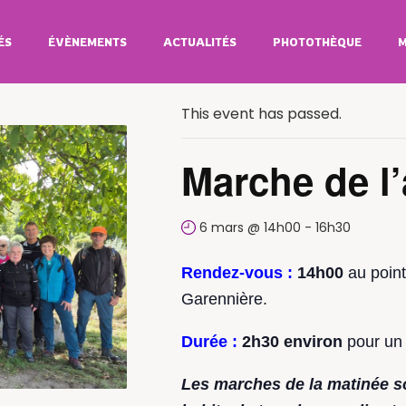
ÉS
ÉVÈNEMENTS
ACTUALITÉS
PHOTOTHÈQUE
M
All Évènements
This event has passed.
Marche de l
6 mars @ 14h00
-
16h30
Rendez-vous :
14h00
au poin
Garennière.
Durée :
2h30 environ
pour un 
Les marches de la matinée s