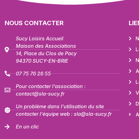
NOUS CONTACTER
LI
Sucy Loisirs Accueil
N
Maison des Associations
L
14, Place du Clos de Pacy
N
94370 SUCY-EN-BRIE
A
07 75 76 26 55
L
Pour contacter l'association :
V
contact@sla-sucy.fr
D
Un problème dans l'utilisation du site
contacter l'équipe web : sla@sla-sucy.fr
A
En un clic