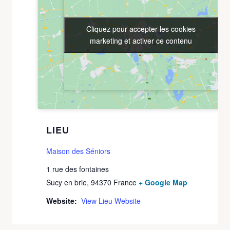
Cliquez pour accepter les cookies
Cliquez pour accepter les cookies
marketing et activer ce contenu
marketing et activer ce contenu
LIEU
Maison des Séniors
1 rue des fontaines
Sucy en brie
,
94370
France
+ Google Map
Website:
View Lieu Website