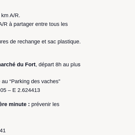
 km A/R.
A/R à partager entre tous les
res de rechange et sac plastique.
plus
arché du Fort
, départ 8h au
0
au “Parking des vaches”
305 –
E 2.624413
ère minute
:
prévenir les
 41