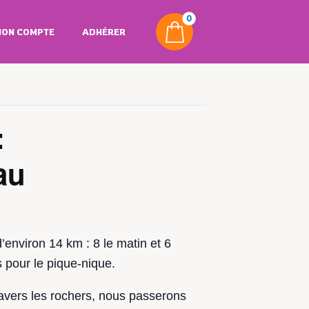
0
ON COMPTE
ADHÉRER
:
au
environ 14 km : 8 le matin et 6
s pour le pique-nique.
vers les rochers, nous passerons