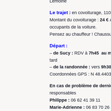
Lemoine
Le trajet :
en covoiturage, 110
Montant du covoiturage :
24 €
occupants de la voiture.
Pensez au chauffeur ! Chaussu
Départ :
–
de Sucy
:
RDV à
7h45 au m
tard
–
de la randonnée :
vers
9h3
Coordonnées GPS : N 48.440
En cas de problème de derni
responsables
Philippe :
06 62 41 39 11
Marie-Adrienne :
06 83 70 26