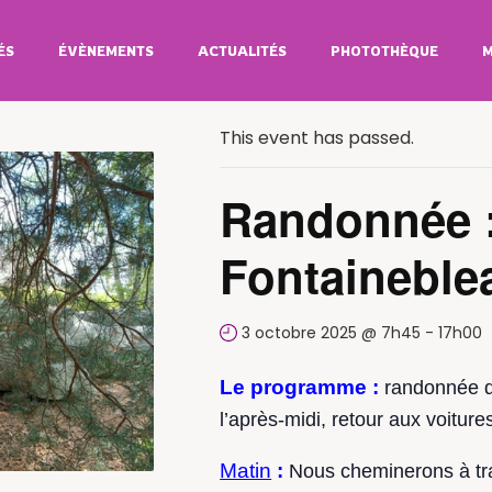
ÉS
ÉVÈNEMENTS
ACTUALITÉS
PHOTOTHÈQUE
M
All Évènements
This event has passed.
Randonnée 
Fontaineble
3 octobre 2025 @ 7h45
-
17h00
Le programme :
randonnée d’
l’après-midi, retour aux voiture
Matin
:
Nous cheminerons à tra