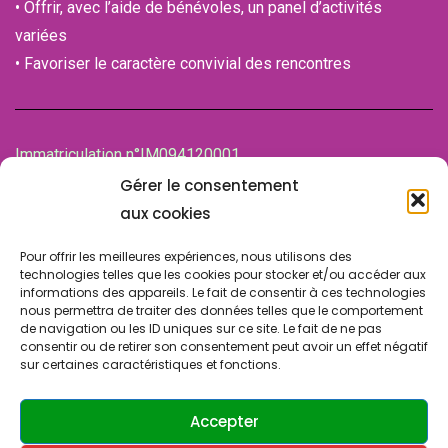
• Offrir, avec l’aide de bénévoles, un panel d’activités
variées
• Favoriser le caractère convivial des rencontres
Immatriculation n°IM094120001
de la Chambre des associations (CDA)
Gérer le consentement
94100 SAINT-MAUR-DES-FOSSES
aux cookies
Pour offrir les meilleures expériences, nous utilisons des
technologies telles que les cookies pour stocker et/ou accéder aux
informations des appareils. Le fait de consentir à ces technologies
nous permettra de traiter des données telles que le comportement
de navigation ou les ID uniques sur ce site. Le fait de ne pas
consentir ou de retirer son consentement peut avoir un effet négatif
sur certaines caractéristiques et fonctions.
© Copyright 2024 SLA SUCY. Tous droits réservés.
Design & Développement par
ATRINIS
(France)
Accepter