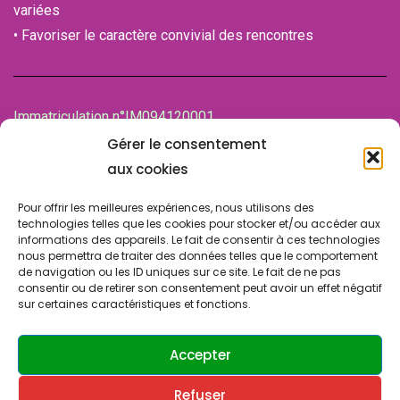
variées
• Favoriser le caractère convivial des rencontres
Immatriculation n°IM094120001
de la Chambre des associations (CDA)
Gérer le consentement
94100 SAINT-MAUR-DES-FOSSES
aux cookies
Pour offrir les meilleures expériences, nous utilisons des
technologies telles que les cookies pour stocker et/ou accéder aux
informations des appareils. Le fait de consentir à ces technologies
nous permettra de traiter des données telles que le comportement
de navigation ou les ID uniques sur ce site. Le fait de ne pas
consentir ou de retirer son consentement peut avoir un effet négatif
sur certaines caractéristiques et fonctions.
© Copyright 2024 SLA SUCY. Tous droits réservés.
Design & Développement par
ATRINIS
(France)
Accepter
Refuser
Contactez-nous
Politique de confidentialité