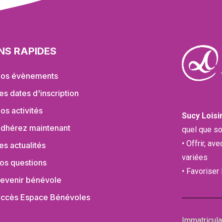
ENS RAPIDES
os évènements
es dates d'inscription
os activités
Sucy Loisi
dhérez maintenant
quel que so
• Offrir, av
es actualités
variées
os questions
• Favoriser
evenir bénévole
ccès Espace Bénévoles
Immatricul