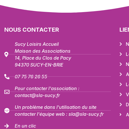
NOUS CONTACTER
LI
Sucy Loisirs Accueil
N
Maison des Associations
L
14, Place du Clos de Pacy
N
94370 SUCY-EN-BRIE
A
07 75 76 26 55
L
Pour contacter l'association :
V
contact@sla-sucy.fr
D
Un problème dans l'utilisation du site
contacter l'équipe web : sla@sla-sucy.fr
A
En un clic