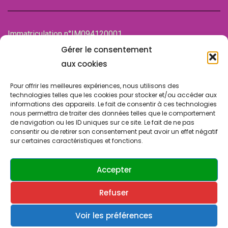
Immatriculation n°IM094120001
de la Chambre des associations (CDA)
Gérer le consentement
94100 SAINT-MAUR-DES-FOSSES
aux cookies
Pour offrir les meilleures expériences, nous utilisons des
technologies telles que les cookies pour stocker et/ou accéder aux
informations des appareils. Le fait de consentir à ces technologies
nous permettra de traiter des données telles que le comportement
de navigation ou les ID uniques sur ce site. Le fait de ne pas
consentir ou de retirer son consentement peut avoir un effet négatif
sur certaines caractéristiques et fonctions.
© Copyright 2024 SLA SUCY. Tous droits réservés.
Design & Développement par
ATRINIS
(France)
Accepter
Refuser
Contactez-nous
Politique de confidentialité
Cookies & vie privée
Voir les préférences