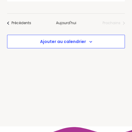
Les
Navig
date.
Filtres
and
Views
Évènements
Précédents
Aujourd'hui
Prochains
Navigation
Évènement
Ajouter au calendrier