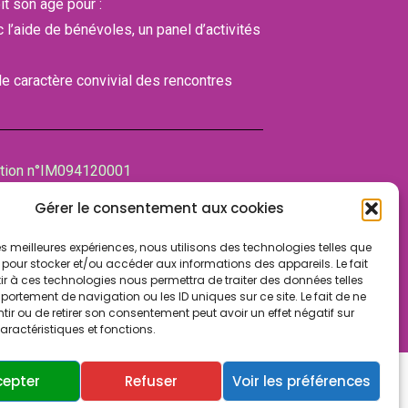
it son âge pour :
ec l’aide de bénévoles, un panel d’activités
 le caractère convivial des rencontres
ation n°IM094120001
bre des associations (CDA)
Gérer le consentement aux cookies
NT-MAUR-DES-FOSSES
 les meilleures expériences, nous utilisons des technologies telles que
 pour stocker et/ou accéder aux informations des appareils. Le fait
r à ces technologies nous permettra de traiter des données telles
ortement de navigation ou les ID uniques sur ce site. Le fait de ne
ir ou de retirer son consentement peut avoir un effet négatif sur
aractéristiques et fonctions.
cepter
Refuser
Voir les préférences
ialité
Cookies & vie privée