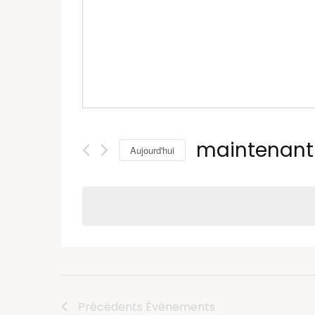
maintenant
Aujourd'hui
Select
date.
Précédents
Évènements