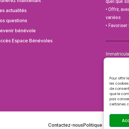
dhérez maintenant
quel que so
• Offrir, av
es actualités
variées
os questions
• Favoriser
evenir bénévole
ccès Espace Bénévoles
Immatricul
de la Cham
94100 SAI
Pour offrir
les cookies
de consenti
que le comp
pas consent
certaines c
Ac
Contactez-nous
Politique de confident