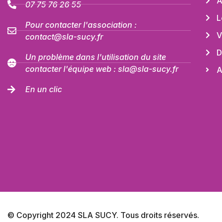
A
07 75 76 26 55
L
Pour contacter l'association :
V
contact@sla-sucy.fr
D
Un problème dans l'utilisation du site
contacter l'équipe web : sla@sla-sucy.fr
A
En un clic
© Copyright 2024 SLA SUCY. Tous droits réservés.