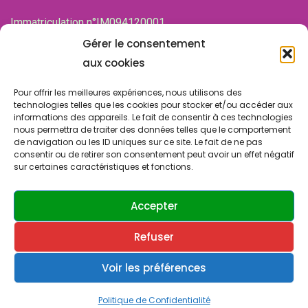
Immatriculation n°IM094120001
de la Chambre des associations (CDA)
Gérer le consentement
94100 SAINT-MAUR-DES-FOSSES
aux cookies
Pour offrir les meilleures expériences, nous utilisons des
technologies telles que les cookies pour stocker et/ou accéder aux
informations des appareils. Le fait de consentir à ces technologies
nous permettra de traiter des données telles que le comportement
de navigation ou les ID uniques sur ce site. Le fait de ne pas
consentir ou de retirer son consentement peut avoir un effet négatif
sur certaines caractéristiques et fonctions.
© Copyright 2024 SLA SUCY. Tous droits réservés.
Design & Développement par
ATRINIS
(France)
Accepter
Refuser
Contactez-nous
Politique de confidentialité
Cookies & vie privée
Voir les préférences
0
Politique de Confidentialité