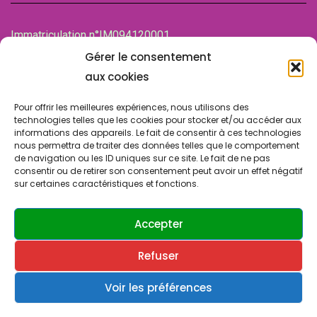
Immatriculation n°IM094120001
de la Chambre des associations (CDA)
Gérer le consentement
94100 SAINT-MAUR-DES-FOSSES
aux cookies
Pour offrir les meilleures expériences, nous utilisons des
technologies telles que les cookies pour stocker et/ou accéder aux
informations des appareils. Le fait de consentir à ces technologies
nous permettra de traiter des données telles que le comportement
de navigation ou les ID uniques sur ce site. Le fait de ne pas
consentir ou de retirer son consentement peut avoir un effet négatif
sur certaines caractéristiques et fonctions.
© Copyright 2024 SLA SUCY. Tous droits réservés.
Design & Développement par
ATRINIS
(France)
Accepter
Refuser
Contactez-nous
Politique de confidentialité
Cookies & vie privée
Voir les préférences