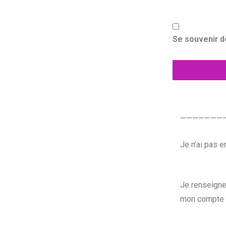
Se souvenir d
———————
Je n’ai pas 
Je renseigne
mon compte 