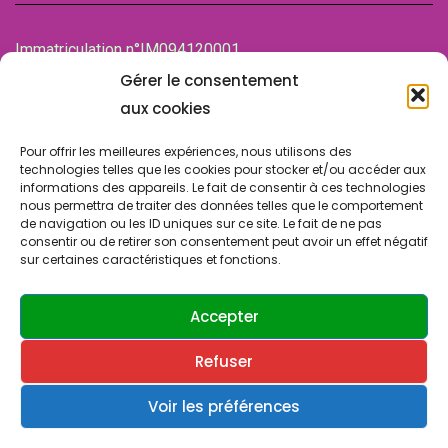
Immatriculation n°IM094120001
de la Chambre des associations (CDA)
Gérer le consentement
94100 SAINT-MAUR-DES-FOSSES
aux cookies
Pour offrir les meilleures expériences, nous utilisons des
technologies telles que les cookies pour stocker et/ou accéder aux
informations des appareils. Le fait de consentir à ces technologies
nous permettra de traiter des données telles que le comportement
de navigation ou les ID uniques sur ce site. Le fait de ne pas
consentir ou de retirer son consentement peut avoir un effet négatif
sur certaines caractéristiques et fonctions.
© Copyright 2024 SLA SUCY. Tous droits réservés.
Design & Développement par
ATRINIS
(France)
Accepter
Refuser
Contactez-nous
Politique de confidentialité
Cookies & vie privée
Voir les préférences