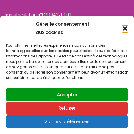
Immatriculation n°IM094120001
de la Chambre des associations (CDA)
Gérer le consentement
94100 SAINT-MAUR-DES-FOSSES
aux cookies
Pour offrir les meilleures expériences, nous utilisons des
technologies telles que les cookies pour stocker et/ou accéder aux
informations des appareils. Le fait de consentir à ces technologies
nous permettra de traiter des données telles que le comportement
de navigation ou les ID uniques sur ce site. Le fait de ne pas
consentir ou de retirer son consentement peut avoir un effet négatif
sur certaines caractéristiques et fonctions.
© Copyright 2024 SLA SUCY. Tous droits réservés.
Design & Développement par
ATRINIS
(France)
Accepter
Refuser
Contactez-nous
Politique de confidentialité
Cookies & vie privée
Voir les préférences