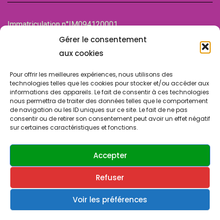
Immatriculation n°IM094120001
de la Chambre des associations (CDA)
Gérer le consentement
94100 SAINT-MAUR-DES-FOSSES
aux cookies
Pour offrir les meilleures expériences, nous utilisons des
technologies telles que les cookies pour stocker et/ou accéder aux
informations des appareils. Le fait de consentir à ces technologies
nous permettra de traiter des données telles que le comportement
de navigation ou les ID uniques sur ce site. Le fait de ne pas
consentir ou de retirer son consentement peut avoir un effet négatif
sur certaines caractéristiques et fonctions.
© Copyright 2024 SLA SUCY. Tous droits réservés.
Design & Développement par
ATRINIS
(France)
Accepter
Refuser
Contactez-nous
Politique de confidentialité
Cookies & vie privée
Voir les préférences