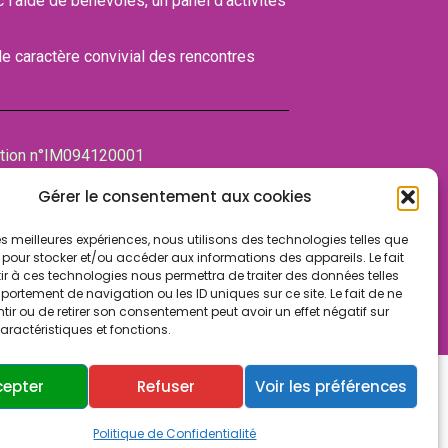
ec l’aide de bénévoles, un panel d’activités
 le caractère convivial des rencontres
ation n°IM094120001
bre des associations (CDA)
Gérer le consentement aux cookies
NT-MAUR-DES-FOSSES
 les meilleures expériences, nous utilisons des technologies telles que
 pour stocker et/ou accéder aux informations des appareils. Le fait
r à ces technologies nous permettra de traiter des données telles
ortement de navigation ou les ID uniques sur ce site. Le fait de ne
ir ou de retirer son consentement peut avoir un effet négatif sur
aractéristiques et fonctions.
cepter
Refuser
Voir les préférences
ialité
Cookies & vie privée
Politique de Confidentialité