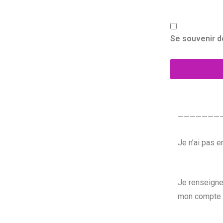
Se souvenir d
———————
Je n’ai pas 
Je renseigne
mon compte 