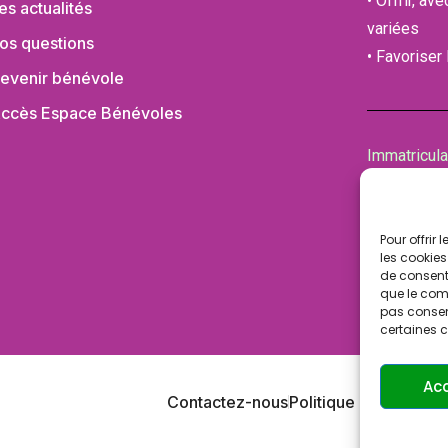
• Offrir, av
es actualités
variées
os questions
• Favoriser
evenir bénévole
ccès Espace Bénévoles
Immatricul
de la Cham
94100 SAI
Pour offrir
les cookies
de consenti
que le comp
pas consent
certaines c
Ac
Contactez-nous
Politique de confident