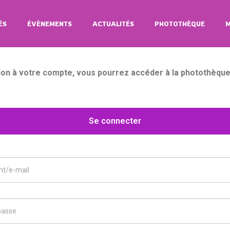
MON COMPTE
ÉS
ÉVÈNEMENTS
ACTUALITÉS
PHOTOTHÈQUE
M
ACCUEIL
|
MON COMPTE
on à votre compte, vous pourrez accéder à la photothèque
Se connecter