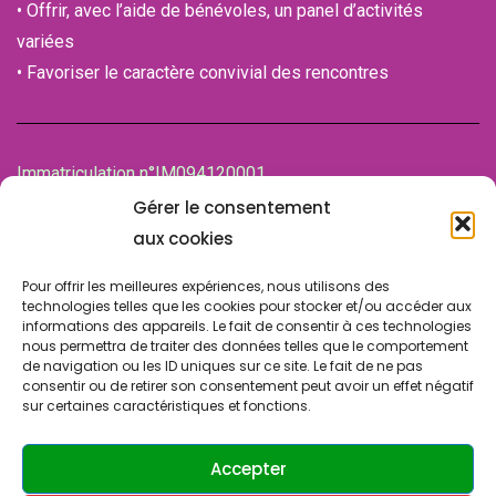
• Offrir, avec l’aide de bénévoles, un panel d’activités
variées
• Favoriser le caractère convivial des rencontres
Immatriculation n°IM094120001
de la Chambre des associations (CDA)
Gérer le consentement
94100 SAINT-MAUR-DES-FOSSES
aux cookies
Pour offrir les meilleures expériences, nous utilisons des
technologies telles que les cookies pour stocker et/ou accéder aux
informations des appareils. Le fait de consentir à ces technologies
nous permettra de traiter des données telles que le comportement
de navigation ou les ID uniques sur ce site. Le fait de ne pas
consentir ou de retirer son consentement peut avoir un effet négatif
sur certaines caractéristiques et fonctions.
© Copyright 2024 SLA SUCY. Tous droits réservés.
Design & Développement par
ATRINIS
(France)
Accepter