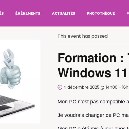
ÉS
ÉVÈNEMENTS
ACTUALITÉS
PHOTOTHÈQUE
M
All Évènements
This event has passed.
Formation : 
Windows 11
4 décembre 2025 @ 14h00
-
16h
Mon PC n’est pas compatible a
Je voudrais changer de PC mais
Mon PC a été mis à jour avec 