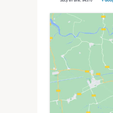
Sucy en Brie
,
94370
+ Goo