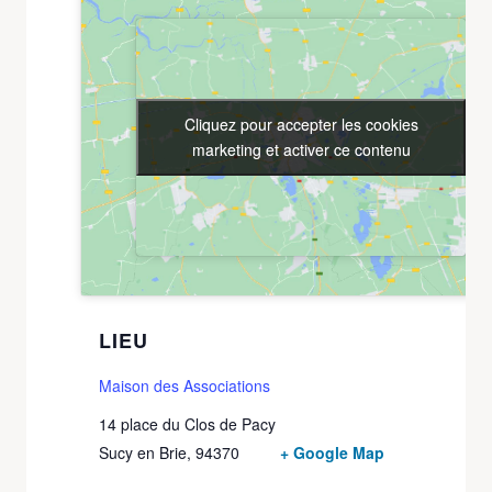
Cliquez pour accepter les cookies
Cliquez pour accepter les cookies
marketing et activer ce contenu
marketing et activer ce contenu
LIEU
Maison des Associations
14 place du Clos de Pacy
Sucy en Brie
,
94370
+ Google Map