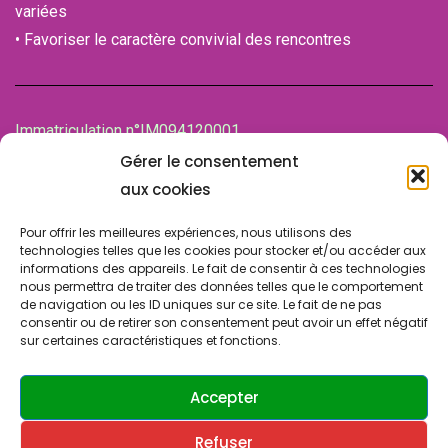
variées
• Favoriser le caractère convivial des rencontres
Immatriculation n°IM094120001
de la Chambre des associations (CDA)
Gérer le consentement
94100 SAINT-MAUR-DES-FOSSES
aux cookies
Pour offrir les meilleures expériences, nous utilisons des
technologies telles que les cookies pour stocker et/ou accéder aux
informations des appareils. Le fait de consentir à ces technologies
nous permettra de traiter des données telles que le comportement
de navigation ou les ID uniques sur ce site. Le fait de ne pas
consentir ou de retirer son consentement peut avoir un effet négatif
sur certaines caractéristiques et fonctions.
© Copyright 2024 SLA SUCY. Tous droits réservés.
Design & Développement par
ATRINIS
(France)
Accepter
Refuser
Contactez-nous
Politique de confidentialité